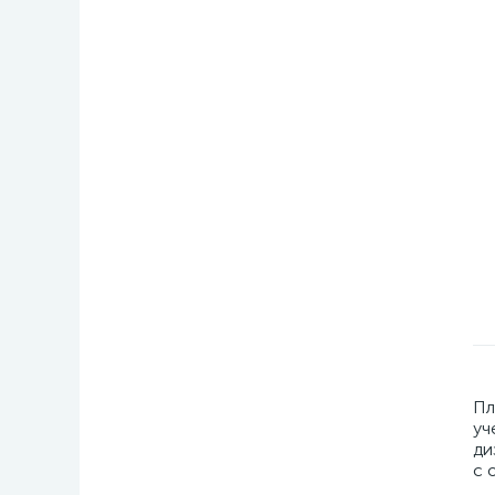
Пл
уч
ди
с 