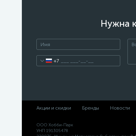
Нужна к
+7
Акции и скидки
Бренды
Новости
ООО Хобби-Парк
УНП 191305478