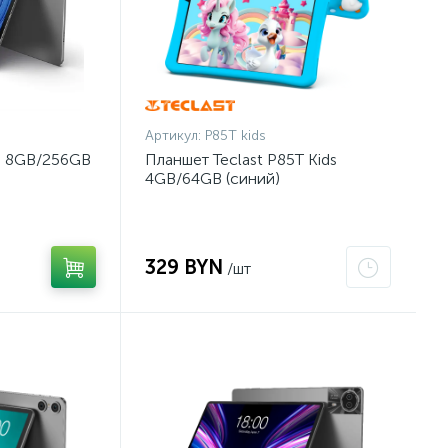
Артикул:
P85T kids
0 8GB/256GB
Планшет Teclast P85T Kids
4GB/64GB (синий)
329 BYN
/шт