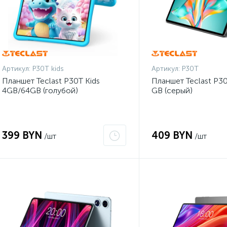
Артикул:
P30T kids
Артикул:
P30T
Планшет Teclast P30T Kids
Планшет Teclast P3
4GB/64GB (голубой)
GB (серый)
399 BYN
409 BYN
/шт
/шт