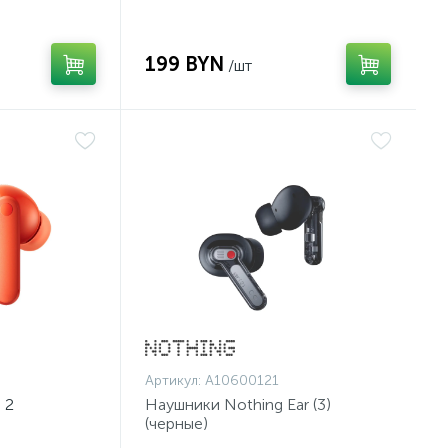
199 BYN
/шт
Артикул:
A10600121
 2
Наушники Nothing Ear (3)
(черные)