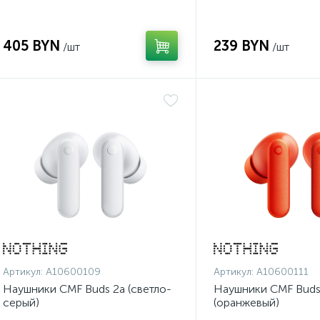
405 BYN
239 BYN
/шт
/шт
Артикул:
A10600109
Артикул:
A10600111
Наушники CMF Buds 2a (светло-
Наушники CMF Buds
серый)
(оранжевый)