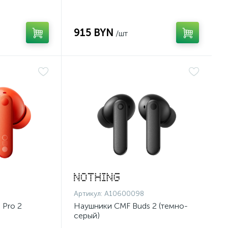
915 BYN
/шт
Артикул:
A10600098
 Pro 2
Наушники CMF Buds 2 (темно-
серый)