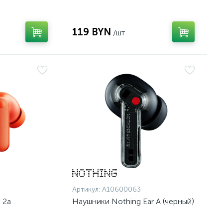
119 BYN
/шт
Артикул:
A10600063
 2a
Наушники Nothing Ear A (черный)