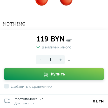
119 BYN
/шт
В наличии много
-
+
шт
Купить
Добавить к сравнению
Местоположение
0 BYN
Доставка от