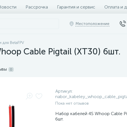
Новости
Рассрочка
Гарантия и сервис
Оплата и 
Местоположение
и для BetaFPV
oop Cable Pigtail (XT30) 6шт.
ывы
0
Артикул:
nabor_kabeley_whoop_cable_pigta
Пока нет отзывов
Набор кабелей 4S Whoop Cable Pig
6шт.