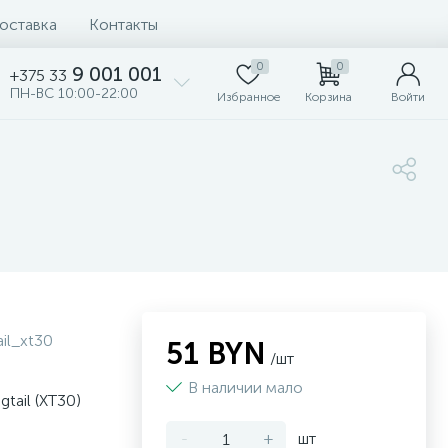
доставка
Контакты
0
0
9 001 001
+375 33
ПН-ВС 10:00-22:00
Избранное
Корзина
Войти
il_xt30
51 BYN
/шт
В наличии мало
tail (XT30)
-
+
шт