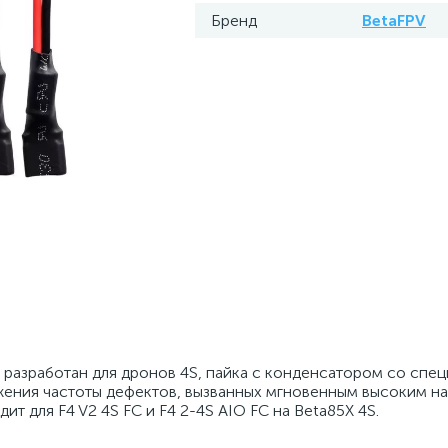
Бренд
BetaFPV
 разработан для дронов 4S, пайка с конденсатором со спе
нижения частоты дефектов, вызванных мгновенным высоким н
т для F4 V2 4S FC и F4 2-4S AIO FC на Beta85X 4S.