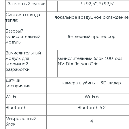
Запястный сустав:
-
P ±92,5°, Y±92,5°
Система отвода
локальное воздушное охлаждение
тепла:
Базовый
вычислительный
8-ядерный процессор
модуль
Вычислительный
модуль для
вычислительный блок 100Tops
-
вторичной
NVIDIA Jetson Orin
разработки
Датчик
камера глубины + 3D-лидар
восприятия:
Wi-Fi
Wi-Fi 6
Bluetooth
Bluetooth 5.2
Микрофонный
4
блок