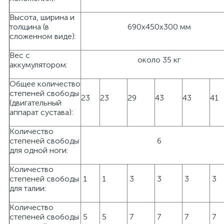
Высота, ширина и
толщина (в
690x450x300 мм
сложенном виде):
Вес с
около 35 кг
аккумулятором:
Общее количество
степеней свободы
23
23
29
43
43
41
(двигательный
аппарат сустава):
Количество
степеней свободы
6
для одной ноги:
Количество
степеней свободы
1
1
3
3
3
3
для талии:
Количество
степеней свободы
5
5
7
7
7
7