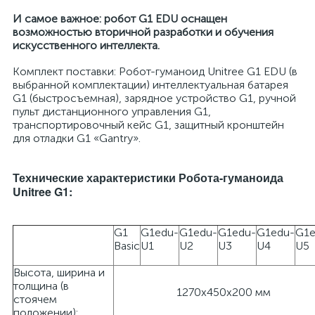
И самое важное: робот G1 EDU оснащен
возможностью вторичной разработки и обучения
искусственного интеллекта.
Комплект поставки: Робот-гуманоид Unitree G1 EDU (в
выбранной комплектации) интеллектуальная батарея
G1 (быстросъемная), зарядное устройство G1, ручной
пульт дистанционного управления G1,
транспортировочный кейс G1, защитный кронштейн
для отладки G1 «Gantry».
Технические характеристики Робота-гуманоида
Unitree G1:
G1
G1edu-
G1edu-
G1edu-
G1edu-
G1e
Basic
U1
U2
U3
U4
U5
Высота, ширина и
толщина (в
1270x450x200 мм
стоячем
положении):