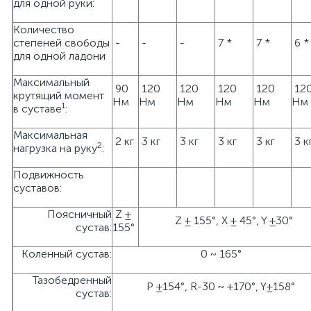
для одной руки:
Количество
степеней свободы
-
-
-
7 *
7 *
6 *
для одной ладони
Максимальный
90
120
120
120
120
12
крутящий момент
Нм
Нм
Нм
Нм
Нм
Нм
1
в суставе
:
Максимальная
2 кг
3 кг
3 кг
3 кг
3 кг
3 к
2
нагрузка на руку
:
Подвижность
суставов:
Поясничный
Z ±
Z ± 155°, X ± 45°, Y ±30°
сустав:
155°
Коленный сустав:
0 ~ 165°
Тазобедренный
P ±154°, R-30 ~ +170°, Y±158°
сустав: