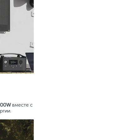
.
100W
вместе с
ргии.