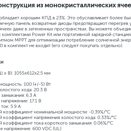
нструкция из монокристаллических ячее
обладает хорошим КПД в 23%. Это обуславливает более бы
нечную панель возвратные диоды предотвращают перегрев 
чеек даже в затененных пространствах. Вы можете объеди
с комплектами Power Kit или портативной зарядной станци
итмом MPPT для оптимизации потребление солнечной энер
0 в комплект не входит (его следует покупать отдельно).
ки
:
Ш x В): 1055x612x2.5 мм
ощность: 100 (+/-5) Вт
лостого хода: 20.3 В
 замыкания: 6.3 А
 напряжение: 17.1 В
ток: 5.9 А
й коэффициент номинальной мощности: -0.39%/°C
й коэффициент напряжения холостого хода: 0.33%/°C
й коэффициент тока короткого замыкания: 0.06%/°C
е напряжение: 600 VDC (UL)