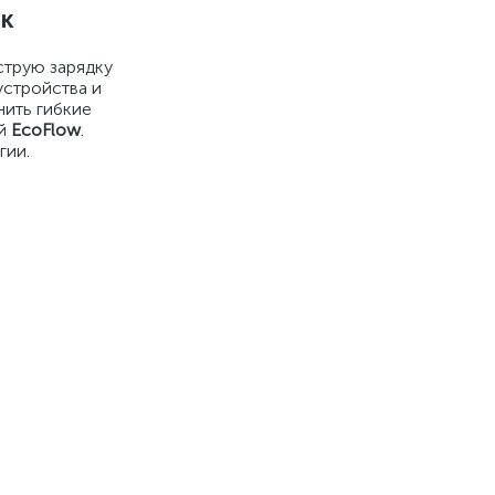
к
струю зарядку
устройства и
нить гибкие
ей
EcoFlow
.
гии.