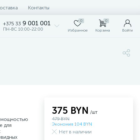
доставка
Контакты
0
0
9 001 001
+375 33
ПН-ВС 10:00-22:00
Избранное
Корзина
Войти
375 BYN
/шт
w мощностью
479 BYN
Экономия 104 BYN
е для
х
Нет в наличии
евидных