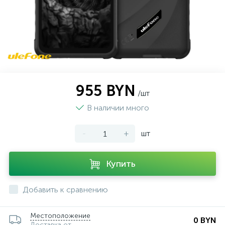
955 BYN
/шт
В наличии много
-
+
шт
Купить
Добавить к сравнению
Местоположение
0 BYN
Доставка от