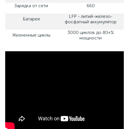
Зарядка от сети
660
LFP - литий-железо-
Батарея
фосфатный аккумулятор
3000 циклов до 80+%
Жизненные циклы
мощности