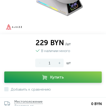
229 BYN
/шт
В наличии много
-
+
шт
Купить
Добавить к сравнению
Местоположение
0 BYN
Доставка от