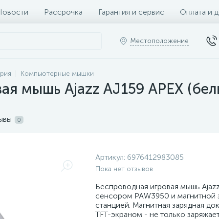
Новости
Рассрочка
Гарантия и сервис
Оплата и 
Местоположение
рия
Компьютерные мышки
ая мышь Ajazz AJ159 APEX (бел
ывы
0
Артикул:
6976412983085
Пока нет отзывов
Беспроводная игровая мышь Ajazz
сенсором PAW3950 и магнитной 
станцией. Магнитная зарядная до
TFT-экраном - не только заряжает