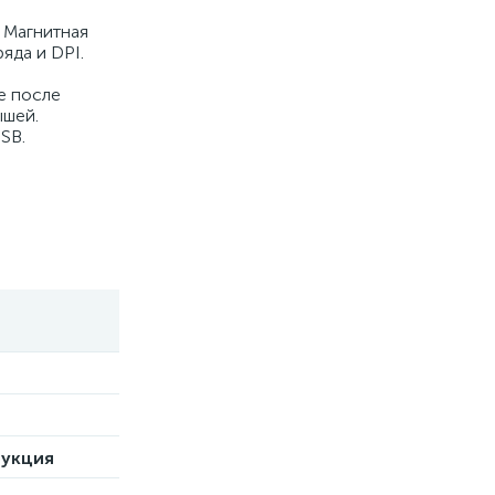
 Магнитная
яда и DPI.
е после
ышей.
SB.
рукция