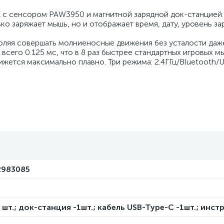
X с сенсором PAW3950 и магнитной зарядной док-станцией.
ко заряжает мышь, но и отображает время, дату, уровень зар
воляя совершать молниеносные движения без усталости даж
всего 0.125 мс, что в 8 раз быстрее стандартных игровых м
ижется максимально плавно. Три режима: 2.4ГГц/Bluetooth/U
2983085
 шт.; док-станция -1шт.; кабель USB-Type-C -1шт.; инст