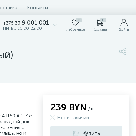
доставка
Контакты
0
0
9 001 001
+375 33
ПН-ВС 10:00-22:00
Избранное
Корзина
Войти
ый)
239 BYN
/шт
 AJ159 APEX с
Нет в наличии
зарядной док-
к-станция с
Купить
 мышь, но и