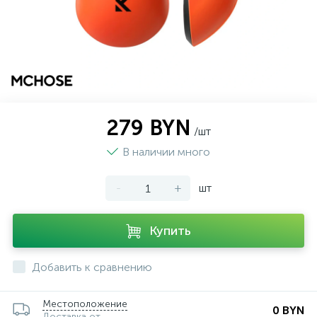
279 BYN
/шт
В наличии много
-
+
шт
Купить
Добавить к сравнению
Местоположение
0 BYN
Доставка от