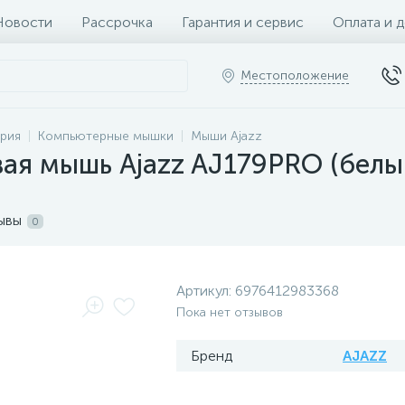
Новости
Рассрочка
Гарантия и сервис
Оплата и 
Местоположение
рия
Компьютерные мышки
Мыши Ajazz
ая мышь Ajazz AJ179PRO (белы
ывы
0
Артикул:
6976412983368
Пока нет отзывов
Бренд
AJAZZ