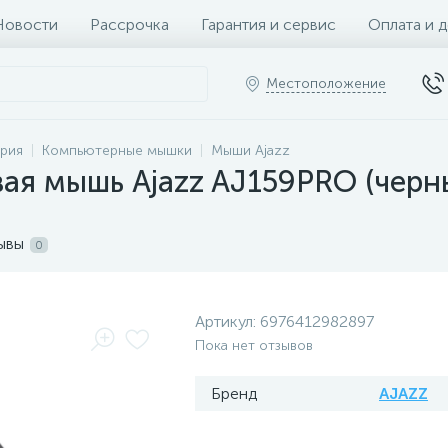
Новости
Рассрочка
Гарантия и сервис
Оплата и 
Местоположение
рия
Компьютерные мышки
Мыши Ajazz
ая мышь Ajazz AJ159PRO (черн
ывы
0
Артикул:
6976412982897
Пока нет отзывов
Бренд
AJAZZ