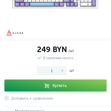
249 BYN
/шт
В наличии много
-
+
шт
Купить
Добавить к сравнению