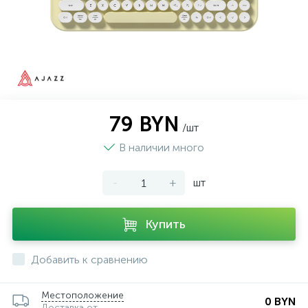
79 BYN
/шт
В наличии много
-
+
шт
Купить
Добавить к сравнению
Местоположение
0 BYN
Доставка от