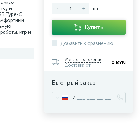
точкой
тку и
-
+
шт
B Type-C.
комфортный
льную
Купить
работы, игр и
Добавить к сравнению
Местоположение
0 BYN
Доставка от
Быстрый заказ
+7