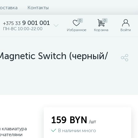
доставка
Контакты
0
0
9 001 001
+375 33
ПН-ВС 10:00-22:00
Избранное
Корзина
Войти
agnetic Switch (черный/
159 BYN
/шт
 клавиатура
В наличии много
ючателями