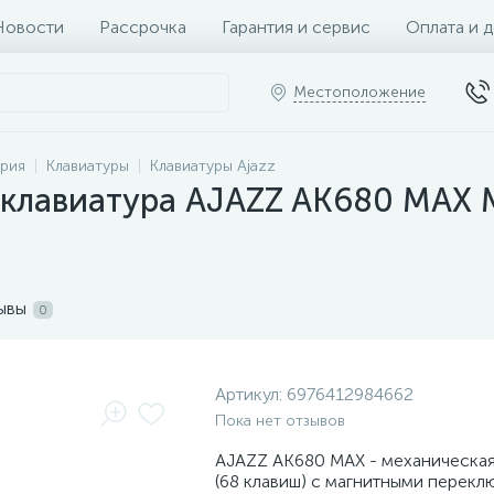
Новости
Рассрочка
Гарантия и сервис
Оплата и 
Местоположение
рия
Клавиатуры
Клавиатуры Ajazz
клавиатура AJAZZ AK680 MAX M
ывы
0
Артикул:
6976412984662
Пока нет отзывов
AJAZZ AK680 MAX - механическая
(68 клавиш) с магнитными перекл