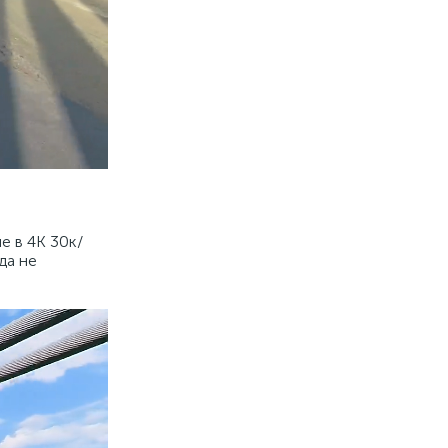
е в 4K 30к/
да не