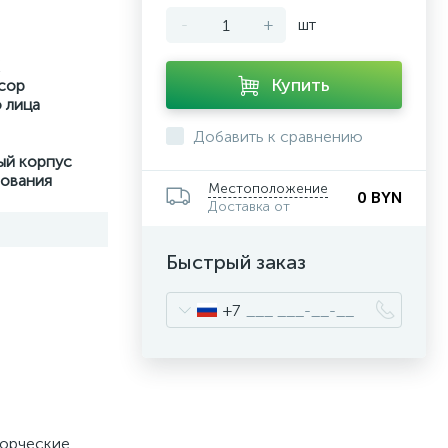
-
+
шт
Купить
нсор
 лица
Добавить к сравнению
ый корпус
рования
Местоположение
0 BYN
Доставка от
Быстрый заказ
+7
ворческие