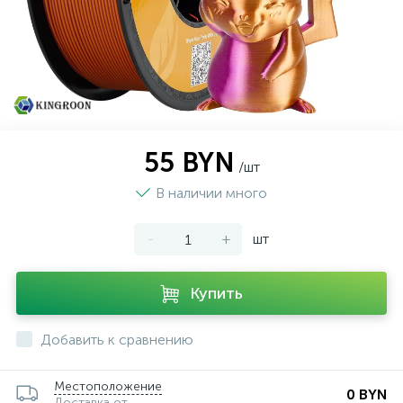
55 BYN
/шт
В наличии много
-
+
шт
Купить
Добавить к сравнению
Местоположение
0 BYN
Доставка от