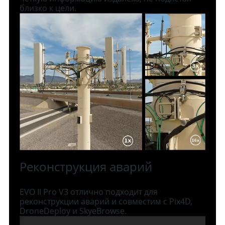
близко к цели.
Реконструкция аварий
EVO II Pro V3 отлично подходит для
реконструкции аварий и совместим с Pix4D,
DroneDeploy и SkyeBrowse.