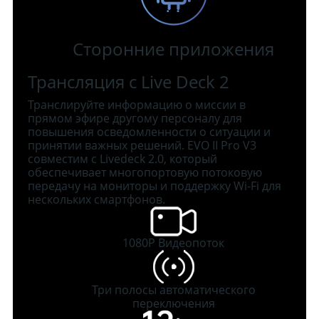
Сторонние приложения
Трансляция с Live Deck 2
Транслируйте информацию о миссии в
прямом эфире другому персоналу для
повышения осведомленности о ситуации и
принятии важных решений. EVO II Pro V3
совместим с Livedeck 2.0, который
обеспечивает многопортовую потоковую
передачу на мониторы и поддержку Wi-Fi для
нескольких смартфонов.
1080P Видеопоток
Три полосы автоматического
переключения