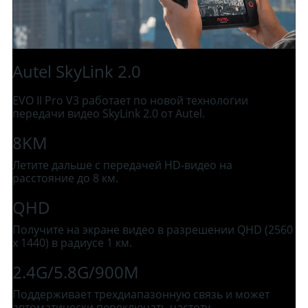
Autel SkyLink 2.0
EVO II Pro V3 работает по новой технологии
передачи видео SkyLink 2.0 от Autel.
8KM
Летите дальше с передачей HD-видео на
расстояние до 8 км.
QHD
Получите на экране видео в разрешении QHD (2560
x 1440) в радиусе 1 км.
2.4G/5.8G/900M
Поддерживает трехдиапазонную связь и может
автоматически переключать частоту.