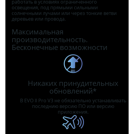
работать в условиях ограниченного
освещения, под прямыми сильными
солнечными лучами или через тонкие ветви
деревьев или провода.
Максимальная
производительность.
Бесконечные возможности
Никаких принудительных
обновлений*
В EVO II Pro V3 не обязательно устанавливать
последнию версию ПО или версию
приложения.