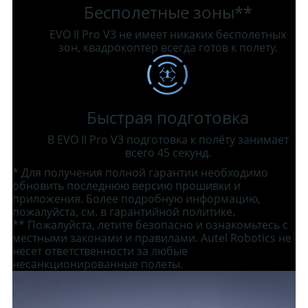
Бесполетные зоны**
EVO II Pro V3 не имеет никаких бесполетных
зон, квадрокоптер всегда готов к полету.
Быстрая подготовка
В EVO II Pro V3 подготовка к полёту занимает
всего 45 секунд.
* Для получения полной гарантии необходимо
обновить последнюю версию прошивки и
приложения. Более подробную информацию,
пожалуйста, см. в гарантийной политике.
** Пожалуйста, летите безопасно и ознакомьтесь с
местными законами и правилами. Autel Robotics не
несет ответственности за любые
несанкционированные полеты.