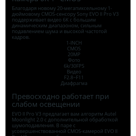
Благодаря новому 20-мегапиксельному 1-
дюймовому CMOS-сенсору Sony EVO II Pro V3
поддерживает видео 6K с большим
динамическим диапазоном, сильным
подавлением шума и высокой частотой
кадров.
1-INCH
CMOS
20MP
Фото
6k/30FPS
Видео
F2.8~F11
Диафрагма
Превосходно работает при
слабом освещении
EVO II Pro V3 предлагает вам алгоритм Autel
Moonlight 2.0 с дополнительной обработкой
шумоподавления. В паре с
усовершенствованной CMOS-камерой EVO II