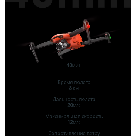
40
мин
Время полета
8
км
Дальность полета
20
м/с
Максимальная скорость
12
м/с
Сопротивление ветру