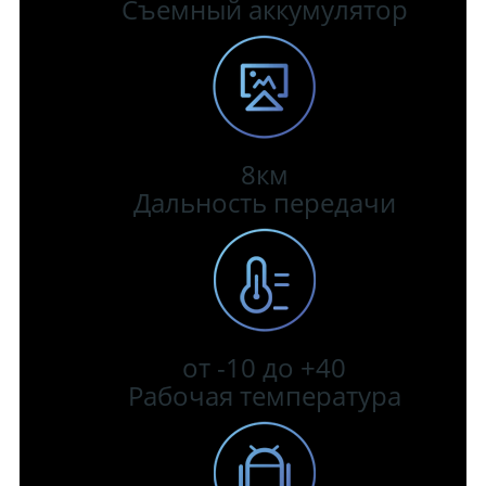
Съемный аккумулятор
8км
Дальность передачи
от -10 до +40
Рабочая температура