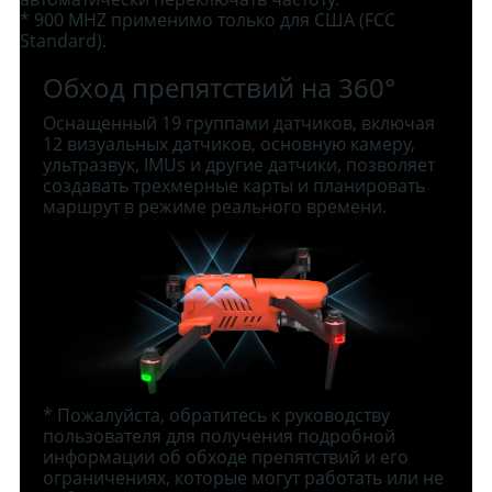
* 900 MHZ применимо только для США (FCC
Standard).
Обход препятствий на 360°
Оснащенный 19 группами датчиков, включая
12 визуальных датчиков, основную камеру,
ультразвук, IMUs и другие датчики, позволяет
создавать трехмерные карты и планировать
маршрут в режиме реального времени.
* Пожалуйста, обратитесь к руководству
пользователя для получения подробной
информации об обходе препятствий и его
ограничениях, которые могут работать или не