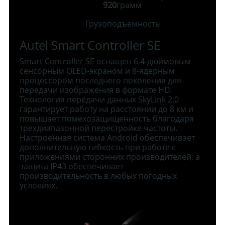
920
грамм
Грузоподъемность
Autel Smart Controller SE
Smart Controller SE оснащен 6,4-дюймовым
сенсорным OLED-экраном и 8-ядерным
процессором последнего поколения для
передачи изображения в формате HD.
Технология передачи данных SkyLink 2.0
гарантирует работу на расстоянии до 8 км и
повышает помехозащищенность благодаря
трехдиапазонной перестройке частоты.
Настроенная система Android обеспечивает
дополнительную гибкость при работе с
приложениями сторонних производителей, а
защита IP43 обеспечивает
производительность в любых погодных
условиях.