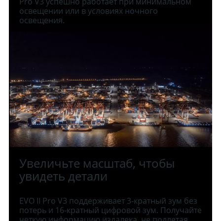
Pro V3 успешно работает при минимальном
освещении или в условиях ночного
освещения.
Увеличьте масштаб, чтобы
увидеть детали
EVO II Pro V3 поддерживает 3-кратный зум без
потерь и 16-кратный цифровой зум. Получайте
четкую информацию издалека, не подлетая