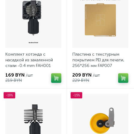
Комплект хотэнда с
Пластина с текстурным
насадкой из закаленной
покрытием PEI для печати,
стали -0.4 mm FAH001
256*256 мм FAP007
169 BYN
209 BYN
/шт
/шт
219 BYN
229 BYN
-19%
-15%