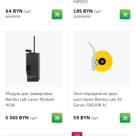
FAP010
64 BYN
185 BYN
/шт
/шт
69 BYN
229 BYN
Модуль для гравировки
Узел передачи из двух
Bambu Lab Laser Module
шестерен Bambu Lab A1
40W
Series FAE008-N
5 365 BYN
59 BYN
/шт
/шт
-8%