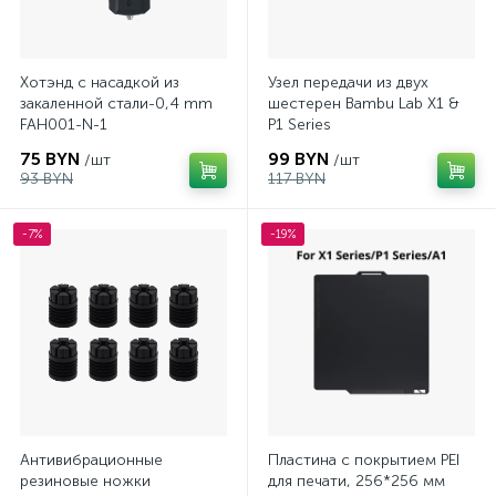
Хотэнд с насадкой из
Узел передачи из двух
закаленной стали-0,4 mm
шестерен Bambu Lab X1 &
FAH001-N-1
P1 Series
75 BYN
99 BYN
/шт
/шт
93 BYN
117 BYN
-7%
-19%
Антивибрационные
Пластина с покрытием PEI
резиновые ножки
для печати, 256*256 мм