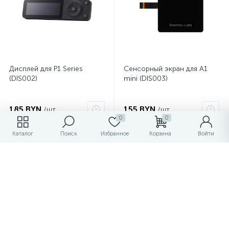
Дисплей для P1 Series
Сенсорный экран для A1
(DIS002)
mini (DIS003)
185 BYN
155 BYN
/шт
/шт
0
0
Каталог
Поиск
Избранное
Корзина
Войти