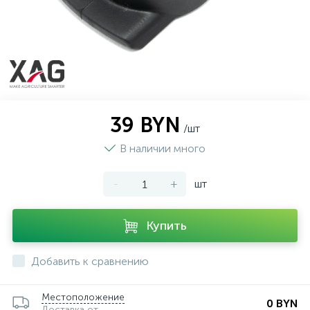
39 BYN
/шт
В наличии много
-
+
шт
Купить
Добавить к сравнению
Местоположение
0 BYN
Доставка от