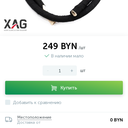
249 BYN
/шт
В наличии мало
-
+
шт
Купить
Добавить к сравнению
Местоположение
0 BYN
Доставка от