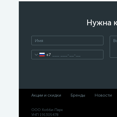
Нужна к
+7
Акции и скидки
Бренды
Новости
ООО Хобби-Парк
УНП 191305478