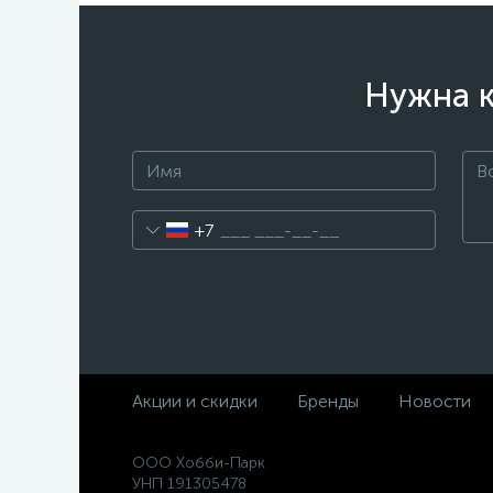
Нужна к
+7
Акции и скидки
Бренды
Новости
ООО Хобби-Парк
УНП 191305478