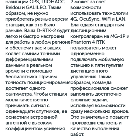
навигации GPS, ГЛОНАСС,
2 может за счет
Beidou и GALILEO. Таким
возможности
образом, не нужно
использовать технологии
приобретать разные версии
4G, OcuSync, WiFi и LAN.
станции, как это было
Благодаря стандартным
раньше. Ваша D-RTK-2 будет
дистанционным
легко и быстро настроена
контроллерам на MG-1P и
для работы в любом регионе
Phantom 4 RTK
и обеспечит вас и ваших
пользователь может
коллег самыми точными
одновременно
дифференциальными
подключать мобильную
данными в реальном
станцию к пяти пультам
времени с помощью
дистанционного
беспилотника. Причем
управления. Таким
точность позиционирования
образом, команда
достигает одного
профессионалов сможет
сантиметра. Чтобы станция
выполнять достаточно
могла качественно
сложные задачи,
принимать сигнал с
используя возможности
одиннадцати спутников, ее
сразу нескольких дронов.
оснастили встроенной
Это значительно повысит
антенной с высоким
производительность и
коэффициентом усиления.
качество выполнения
работ.