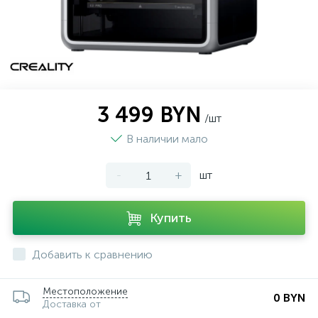
3 499 BYN
/шт
В наличии мало
-
+
шт
Купить
Добавить к сравнению
Местоположение
0 BYN
Доставка от