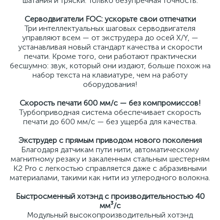
шатания и тряски. Только безупречная точность.
Серводвигатели FOC: ускорьте свои отпечатки
Три интеллектуальных шаговых серводвигателя
управляют всем — от экструдера до осей X/Y, —
устанавливая новый стандарт качества и скорости
печати. ​​Кроме того, они работают практически
бесшумно: звук, который они издают, больше похож на
набор текста на клавиатуре, чем на работу
оборудования!
Скорость печати 600 мм/с — без компромиссов!
Турбоприводная система обеспечивает скорость
печати до 600 мм/с — без ущерба для качества.
Экструдер с прямым приводом нового поколения
Благодаря датчикам пути нити, автоматическому
магнитному резаку и закаленным стальным шестерням
K2 Pro с легкостью справляется даже с абразивными
материалами, такими как нити из углеродного волокна.
Быстросменный хотэнд с производительностью 40
мм³/с
Модульный высокопроизводительный хотэнд