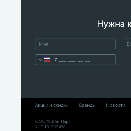
Нужна к
+7
Акции и скидки
Бренды
Новости
ООО Хобби-Парк
УНП 191305478