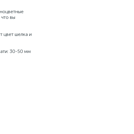
зноцветные
 что вы
т цвет шелка и
чати: 30-50 мм