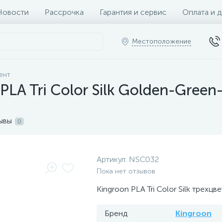
Новости
Рассрочка
Гарантия и сервис
Оплата и 
Местоположение
ент
LA Tri Color Silk Golden-Gree
ывы
0
Артикул:
NSC032
Пока нет отзывов
Kingroon PLA Tri Color Silk трехцв
Бренд
Kingroon