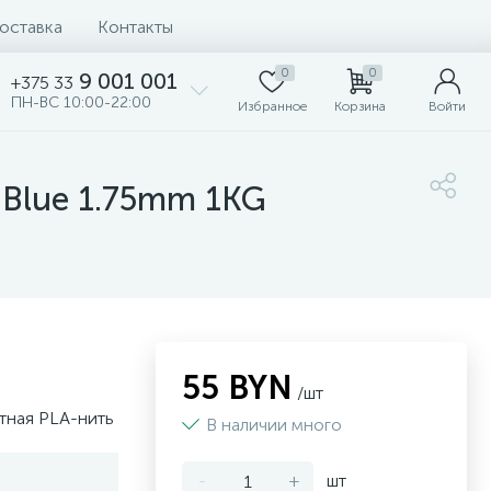
доставка
Контакты
0
0
9 001 001
+375 33
ПН-ВС 10:00-22:00
Избранное
Корзина
Войти
n-Blue 1.75mm 1KG
55 BYN
/шт
етная PLA-нить
В наличии много
-
+
шт