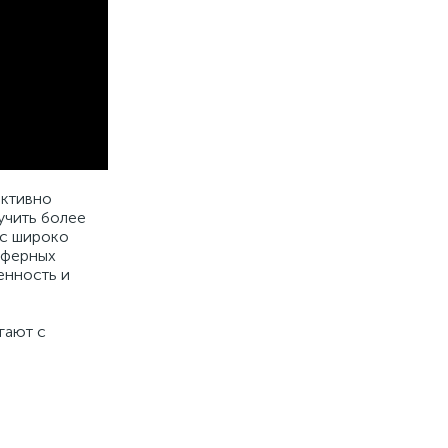
ективно
учить более
 с широко
сферных
енность и
гают с