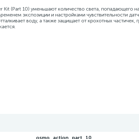
 Kit (Part 10) уменьшают количество света, попадающего на
временем экспозиции и настройками чувствительности датч
алкивает воду, а также защищает от крохотных частичек, гр
кается.
osmo_action_part_10