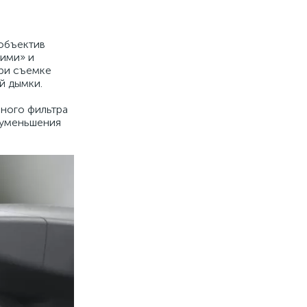
объектив
шими» и
При съемке
й дымки.
нного фильтра
 уменьшения