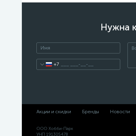
Нужна к
+7
Акции и скидки
Бренды
Новости
ООО Хобби-Парк
УНП 191305478