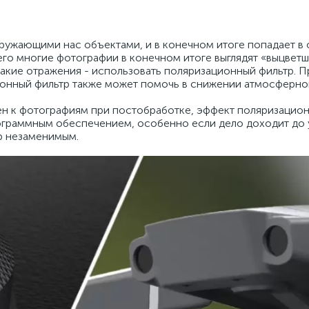
ружающими нас объектами, и в конечном итоге попадает в 
чего многие фотографии в конечном итоге выглядят «выцвет
акие отражения - использовать поляризационный фильтр. 
ционный фильтр также может помочь в снижении атмосферно
лен к фотографиям при постобработке, эффект поляризацио
ограммным обеспечением, особенно если дело доходит до
тр незаменимым.