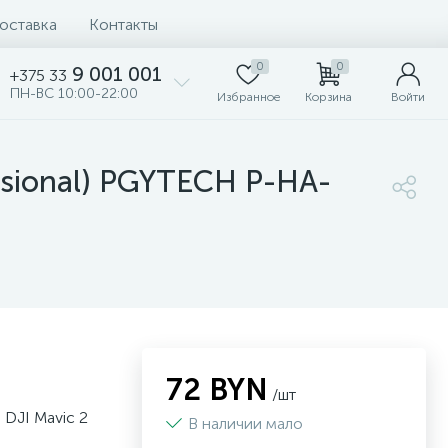
доставка
Контакты
0
0
9 001 001
+375 33
ПН-ВС 10:00-22:00
Избранное
Корзина
Войти
sional) PGYTECH P-HA-
72 BYN
/шт
DJI Mavic 2
В наличии мало