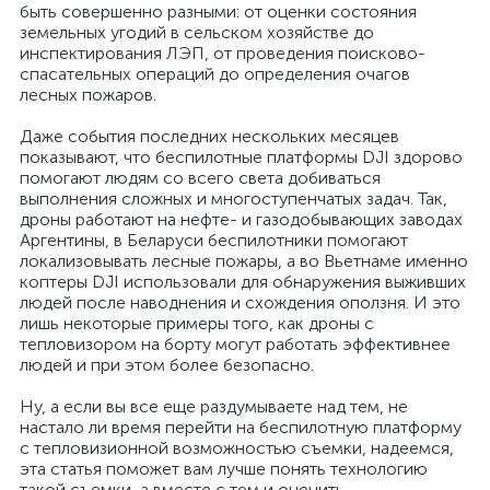
быть совершенно разными: от оценки состояния
земельных угодий в сельском хозяйстве до
инспектирования ЛЭП, от проведения поисково-
спасательных операций до определения очагов
лесных пожаров.
Даже события последних нескольких месяцев
показывают, что беспилотные платформы DJI здорово
помогают людям со всего света добиваться
выполнения сложных и многоступенчатых задач. Так,
дроны работают на нефте- и газодобывающих заводах
Аргентины, в Беларуси беспилотники помогают
локализовывать лесные пожары, а во Вьетнаме именно
коптеры DJI использовали для обнаружения выживших
людей после наводнения и схождения оползня. И это
лишь некоторые примеры того, как дроны с
тепловизором на борту могут работать эффективнее
людей и при этом более безопасно.
Ну, а если вы все еще раздумываете над тем, не
настало ли время перейти на беспилотную платформу
с тепловизионной возможностью съемки, надеемся,
эта статья поможет вам лучше понять технологию
такой съемки, а вместе с тем и оценить