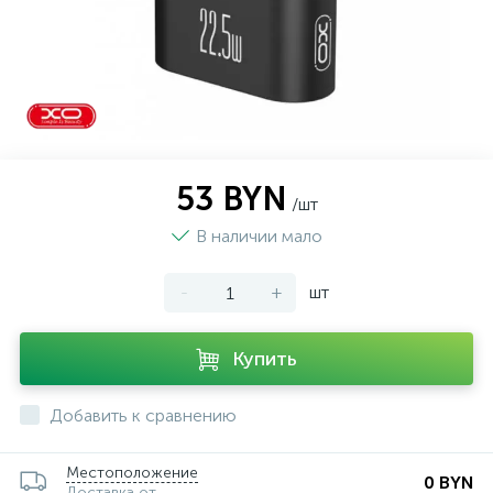
53 BYN
/шт
В наличии мало
-
+
шт
Купить
Добавить к сравнению
Местоположение
0 BYN
Доставка от