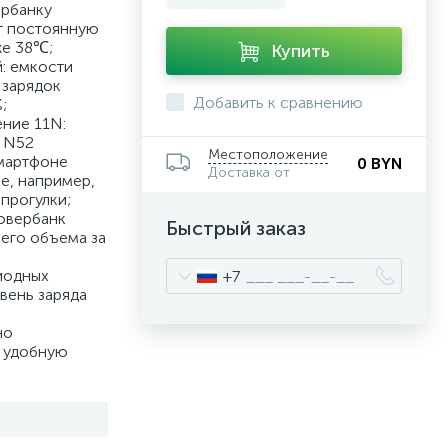
ербанку
т постоянную
же 38℃;
Купить
й: емкости
 зарядок
Добавить к сравнению
;
ние 11N:
 N52
Местоположение
мартфоне
0 BYN
Доставка от
е, например,
прогулки;
повербанк
Быстрый заказ
его объема за
иодных
+7
вень заряда
но
к удобную