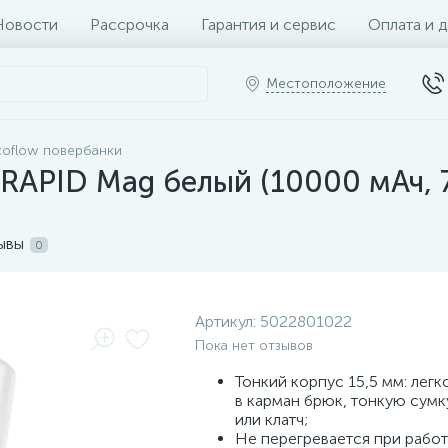
Новости
Рассрочка
Гарантия и сервис
Оплата и 
Местоположение
coflow повербанки
RAPID Mag белый (10000 мАч, 7,
ывы
0
Артикул:
5022801022
Пока нет отзывов
Тонкий корпус 15,5 мм: лег
в карман брюк, тонкую сумк
или клатч;
Не перегревается при работ