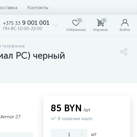
доставка
Контакты
0
0
9 001 001
+375 33
ПН-ВС 10:00-22:00
Избранное
Корзина
Войти
я телефонов
иал PC) черный
85 BYN
/шт
 Armor 27
В наличии мало
-
+
шт